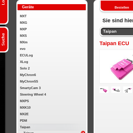
Geräte
Bestellen
MXT
Sie sind hie
MXG
MXP
Taipan
MXS
MXm
Taipan ECU
evo
ECULog
XLog
Solo 2
MyChron6
MyChron5S
SmartyCam 3
Steering Wheel 4
MXPS
MXK10
MX2E
PDM
Taipan