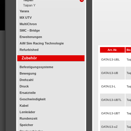
Taipan
Taipan Y
Yarara
MX UTV
MultiChron
SMC - Bridge
Erweiterungen
AiM Sim Racing Technologie
Refurbished
Art.-Nr.
Be
Zubehör
OATAI13-UBL
Tai
Befestigungssysteme
OATAI13-UB
Tai
Bewegung
Drehzahl
Druck
OATAI13-L
Tai
Ersatzteile
Geschwindigkeit
OATAI13-UBTL
Tai
Kabel
Lenkräder
OATAI13-UBT
Tai
Rundenzeit
Speicher
OATAI13-oZ
Ta