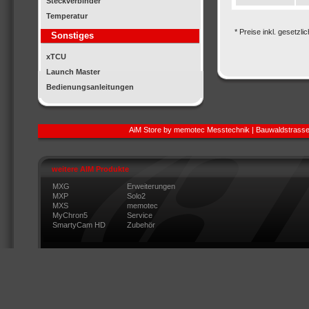
Steckverbinder
Temperatur
* Preise inkl. gesetzl
Sonstiges
xTCU
Launch Master
Bedienungsanleitungen
AiM Store by memotec Messtechnik | Bauwaldstrasse
weitere AIM Produkte
MXG
Erweiterungen
MXP
Solo2
MXS
memotec
MyChron5
Service
SmartyCam HD
Zubehör