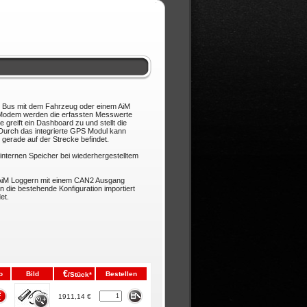
Bus mit dem Fahrzeug oder einem AiM
 Modem werden die erfassten Messwerte
e greift ein Dashboard zu und stellt die
Durch das integrierte GPS Modul kann
gerade auf der Strecke befindet.
internen Speicher bei wiederhergestelltem
AiM Loggern mit einem CAN2 Ausgang
die bestehende Konfiguration importiert
et.
€
o
Bild
Bestellen
/Stück*
1911,14 €