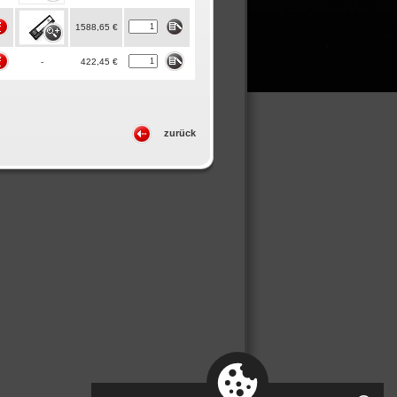
1588,65 €
-
422,45 €
zurück