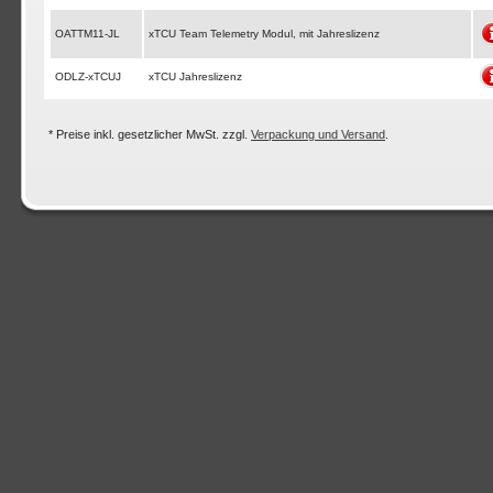
OATTM11-JL
xTCU Team Telemetry Modul, mit Jahreslizenz
ODLZ-xTCUJ
xTCU Jahreslizenz
* Preise inkl. gesetzlicher MwSt. zzgl.
Verpackung und Versand
.