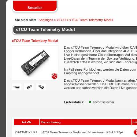
Bestellen
Sie sind hier:
Sonstiges >
xTCU
> xTCU Team Telemetry Modul
xTCU Team Telemetry Modul
xTCU Team Telemetry Modul
Das xTCU Team Telemetry Modul wird über CAN 
Logger verbunden. Über das integrierte 4G/LTE
Live in eine gesicherte Cloud übertragen. Auf dies
Live-Daten dem Team in der Box zur Verfügung. 
zusätzlich erfasst werden, wo sich das Fahrzeug 
Im Fall eines Funkloches, werden die Daten vom 
Empfang nachgesendet.
Das xTCU Team Telemetry Modul kann an allen 
angeschlossen werden. Das DBC File muss nur in 
werden und schon werden die Daten Live gesend
Lieferstatus:
sofort lieferbar
Art.-Nr.
Bezeichnung
Inf
OATTM11-JLK1
xTCU Team Telemetry Modul mit Jahreslizenz, KB AS 22pin