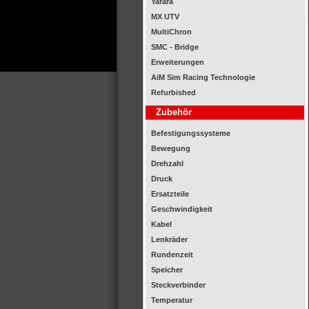
Yarara
MX UTV
MultiChron
SMC - Bridge
Erweiterungen
AiM Sim Racing Technologie
Refurbished
Zubehör
Befestigungssysteme
Bewegung
Drehzahl
Druck
Ersatzteile
Geschwindigkeit
Kabel
Lenkräder
Rundenzeit
Speicher
Steckverbinder
Temperatur