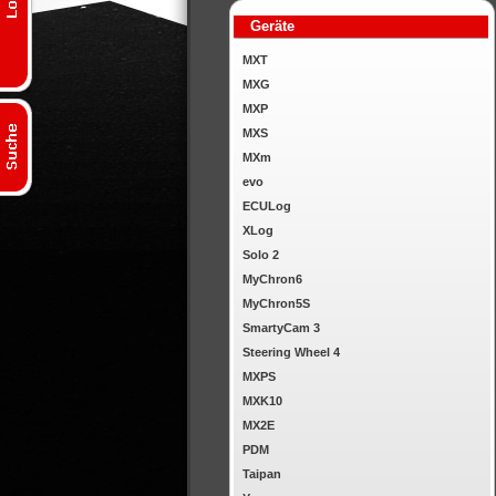
Geräte
MXT
MXG
MXP
MXS
MXm
evo
ECULog
XLog
Solo 2
MyChron6
MyChron5S
SmartyCam 3
Steering Wheel 4
MXPS
MXK10
MX2E
PDM
Taipan