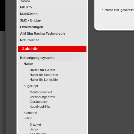
Yarara
MX UTV
* Preise inkl. gesetzl
MultiChron
SMC - Bridge
Erweiterungen
AiM Sim Racing Technologie
Refurbished
Zubehör
Befestigungssysteme
Halter
Halter für Geräte
Halter für Sensoren
Halter für Lenkräder
Kugelkopf
Montagesockel
Verbindungsarme
Gerätehalter
Kugelkopf-Kits
Klettband
Fitting
Bracket
Banjo