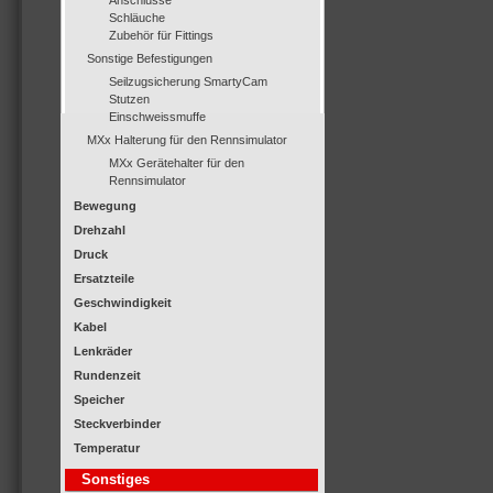
Anschlüsse
Schläuche
Zubehör für Fittings
Sonstige Befestigungen
Seilzugsicherung SmartyCam
Stutzen
Einschweissmuffe
MXx Halterung für den Rennsimulator
MXx Gerätehalter für den
Rennsimulator
Bewegung
Drehzahl
Druck
Ersatzteile
Geschwindigkeit
Kabel
Lenkräder
Rundenzeit
Speicher
Steckverbinder
Temperatur
Sonstiges