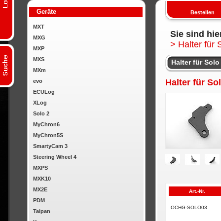
Geräte
Bestellen
MXT
Sie sind hie
MXG
>
Halter für 
MXP
MXS
Halter für Sol
MXm
Halter für S
evo
ECULog
XLog
Solo 2
MyChron6
MyChron5S
SmartyCam 3
Steering Wheel 4
MXPS
MXK10
MX2E
Art.-Nr.
PDM
OCHG-SOLO03
Taipan