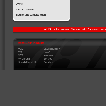
xTCU
Launch Master
Bedienungsanleitungen
AiM Store by memotec Messtechnik | Bauwaldstrasse
weitere AIM Produkte
MXG
Erweiterungen
MXP
Solo2
MXS
memotec
MyChron5
Service
SmartyCam HD
Zubehör