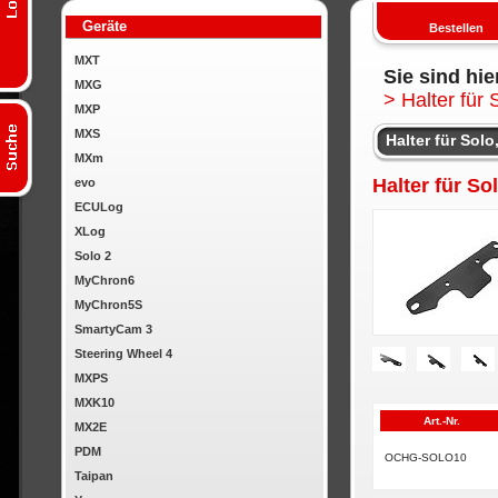
Geräte
Bestellen
MXT
Sie sind hie
MXG
>
Halter für 
MXP
MXS
Halter für Sol
MXm
Halter für So
evo
ECULog
XLog
Solo 2
MyChron6
MyChron5S
SmartyCam 3
Steering Wheel 4
MXPS
MXK10
Art.-Nr.
MX2E
PDM
OCHG-SOLO10
Taipan