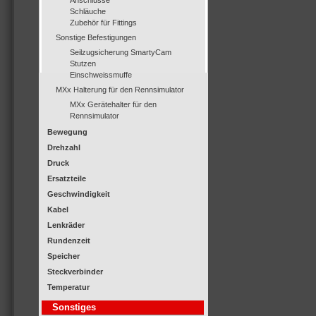
Anschlüsse
Schläuche
Zubehör für Fittings
Sonstige Befestigungen
Seilzugsicherung SmartyCam
Stutzen
Einschweissmuffe
MXx Halterung für den Rennsimulator
MXx Gerätehalter für den
Rennsimulator
Bewegung
Drehzahl
Druck
Ersatzteile
Geschwindigkeit
Kabel
Lenkräder
Rundenzeit
Speicher
Steckverbinder
Temperatur
Sonstiges