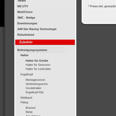
Yarara
MX UTV
* Preise inkl. gesetzl
MultiChron
SMC - Bridge
Erweiterungen
AiM Sim Racing Technologie
Refurbished
Zubehör
Befestigungssysteme
Halter
Halter für Geräte
Halter für Sensoren
Halter für Lenkräder
Kugelkopf
Montagesockel
Verbindungsarme
Gerätehalter
Kugelkopf-Kits
Klettband
Fitting
Bracket
Banjo