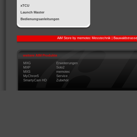
xTCU
Launch Master
Bedienungsanleitungen
AiM Store by memotec Messtechnik | Bauwaldstrasse
weitere AIM Produkte
MXG
Erweiterungen
MXP
Solo2
MXS
memotec
MyChron5
Service
SmartyCam HD
Zubehör