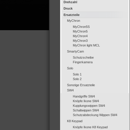
Drehzahl
Druck
Ersatzteile
MyChron
MyChron5S
MyChron5
MyChron4
MyChron3
MyChron light MCL
SmartyCam
Schutzscheibe
Fingerkamera
Solo
Solo 1
Solo 2
Sonstige Ersatzteile
SW4
Handgriffe SW4
Knöpfe Ikone SW4
Kupplungswippen SW4
Schaltwippen SW4
Schutzabdeckung Wippen SW4
K8 Keypad
Knöpfe Ikone K8 Keypad