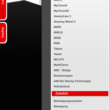
Solo 2
MyChron6
MyChron5S
SmartyCam 3
Steering Wheel 4
MXPS
MXK10
MX2E
PDM
Taipan
Yarara
MX UTV
MultiChron
SMC - Bridge
Erweiterungen
AiM Sim Racing Technologie
Refurbished
Zubehör
Befestigungssysteme
Bewegung