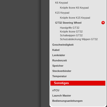
K6 Keypad
Knöpfe Ikone K6 Keypad
K15 Keypad
Knöpfe Ikone K15 Keypad
GT32 Steering Wheel
Handgriffe GT32
Knöpfe Ikone GT32
Schaltwippen GT32
Schutzabdeckung Wippen GT32
Geschwindigkeit
Kabel
Lenkräder
Rundenzeit
Speicher
Steckverbinder
Temperatur
Sonstiges
xTCU
Launch Master
Bedienungsanleitungen