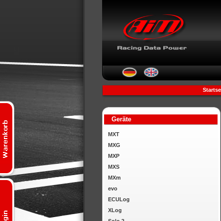
Startse
Geräte
MXT
MXG
MXP
MXS
MXm
evo
ECULog
XLog