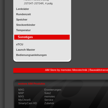
JST04T-JST04R, 4 polig
Lenkräder
Rundenzeit
Speicher
Steckverbinder
Temperatur
Sonstiges
xTCU
Launch Master
Bedienungsanleitungen
AiM Store by memotec Messtechnik | Bauwaldstrasse
weitere AIM Produkte
MXG
Erweiterungen
MXP
Solo2
MXS
memotec
MyChron5
Service
SmartyCam HD
Zubehör