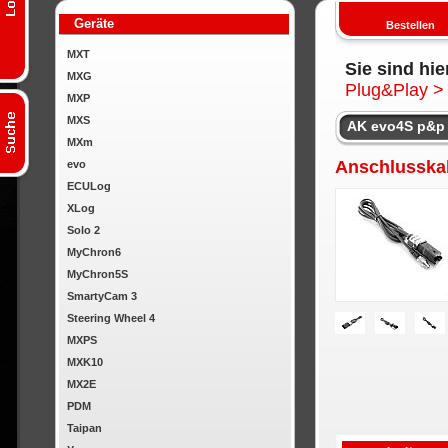
Geräte
Bestellen
MXT
Sie sind hie
MXG
Plug&Play
>
MXP
MXS
AK evo4S p&p 
MXm
Anschlusska
evo
ECULog
XLog
Solo 2
MyChron6
MyChron5S
SmartyCam 3
Steering Wheel 4
MXPS
MXK10
MX2E
PDM
Taipan