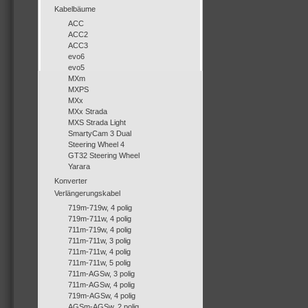
Kabelbäume
ACC
ACC2
ACC3
evo6
evo5
MXm
MXPS
MXx
MXx Strada
MXS Strada Light
SmartyCam 3 Dual
Steering Wheel 4
GT32 Steering Wheel
Yarara
Konverter
Verlängerungskabel
719m-719w, 4 polig
719m-711w, 4 polig
711m-719w, 4 polig
711m-711w, 3 polig
711m-711w, 4 polig
711m-711w, 5 polig
711m-AGSw, 3 polig
711m-AGSw, 4 polig
719m-AGSw, 4 polig
AGSm-AGSw, 2 polig