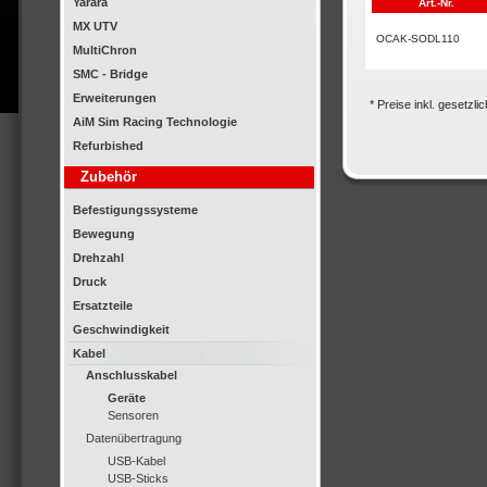
Yarara
Art.-Nr.
MX UTV
OCAK-SODL110
MultiChron
SMC - Bridge
Erweiterungen
* Preise inkl. gesetzl
AiM Sim Racing Technologie
Refurbished
Zubehör
Befestigungssysteme
Bewegung
Drehzahl
Druck
Ersatzteile
Geschwindigkeit
Kabel
Anschlusskabel
Geräte
Sensoren
Datenübertragung
USB-Kabel
USB-Sticks