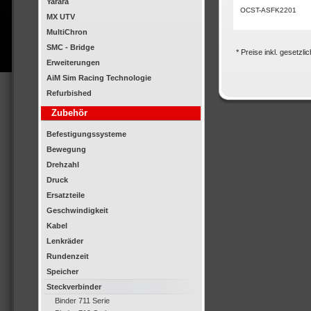
Yarara
OCST-ASFK2201
MX UTV
MultiChron
SMC - Bridge
* Preise inkl. gesetzl
Erweiterungen
AiM Sim Racing Technologie
Refurbished
Zubehör
Befestigungssysteme
Bewegung
Drehzahl
Druck
Ersatzteile
Geschwindigkeit
Kabel
Lenkräder
Rundenzeit
Speicher
Steckverbinder
Binder 711 Serie