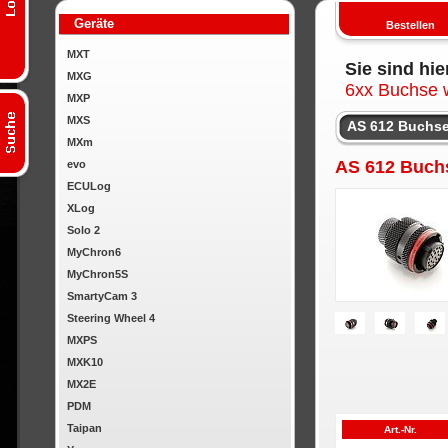
Geräte
Bestellen
MXT
Sie sind hie
MXG
6xx Buchse w
MXP
MXS
AS 612 Buchse 
MXm
AS 612 Buchs
evo
ECULog
XLog
Solo 2
MyChron6
MyChron5S
SmartyCam 3
Steering Wheel 4
MXPS
MXK10
MX2E
PDM
Taipan
Art.-Nr.