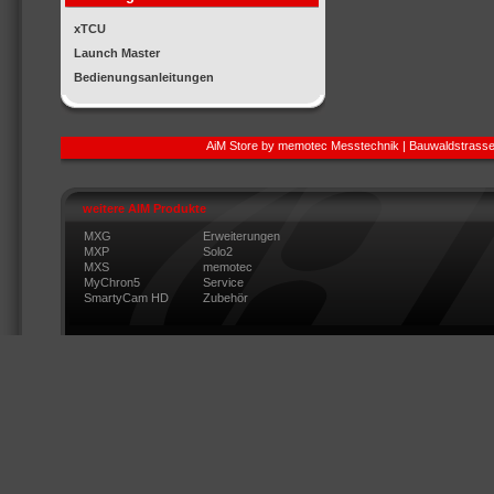
xTCU
Launch Master
Bedienungsanleitungen
AiM Store by memotec Messtechnik | Bauwaldstrasse
weitere AIM Produkte
MXG
Erweiterungen
MXP
Solo2
MXS
memotec
MyChron5
Service
SmartyCam HD
Zubehör