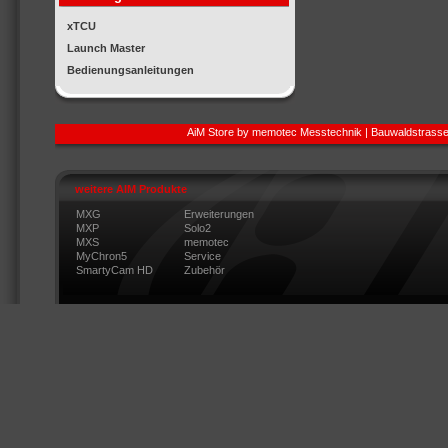
xTCU
Launch Master
Bedienungsanleitungen
AiM Store by memotec Messtechnik | Bauwaldstrasse
weitere AIM Produkte
MXG
Erweiterungen
MXP
Solo2
MXS
memotec
MyChron5
Service
SmartyCam HD
Zubehör