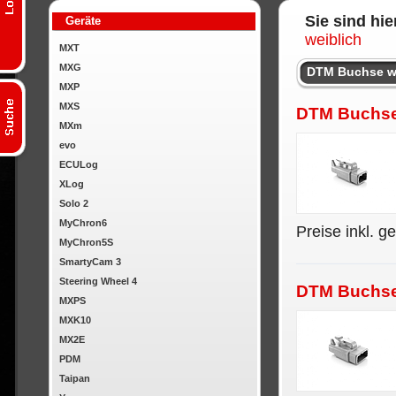
Sie sind hie
Geräte
weiblich
MXT
MXG
DTM Buchse w
MXP
MXS
DTM Buchse,
MXm
evo
ECULog
XLog
Solo 2
MyChron6
Preise inkl. g
MyChron5S
SmartyCam 3
Steering Wheel 4
DTM Buchse,
MXPS
MXK10
MX2E
PDM
Taipan