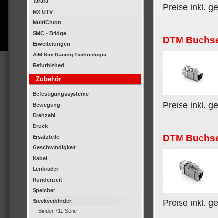
Yarara
Preise inkl. g
MX UTV
MultiChron
SMC - Bridge
DTM Buchse,
Erweiterungen
AiM Sim Racing Technologie
Refurbished
Zubehör
Befestigungssysteme
Preise inkl. g
Bewegung
Drehzahl
Druck
DTM Buchse,
Ersatzteile
Geschwindigkeit
Kabel
Lenkräder
Rundenzeit
Speicher
Steckverbinder
Preise inkl. g
Binder 711 Serie